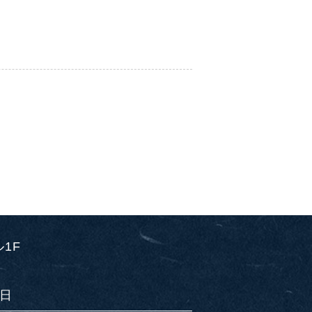
ル1F
日