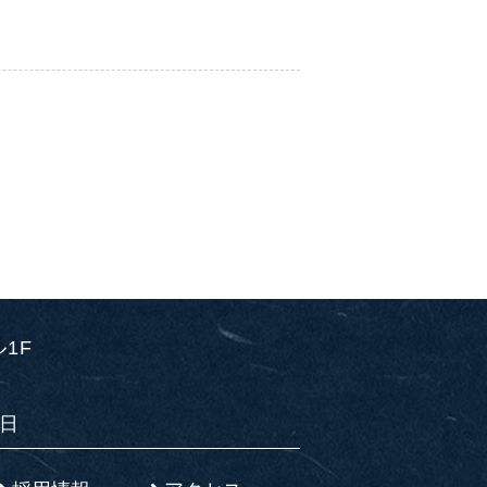
ル1F
日